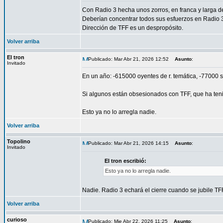
Con Radio 3 hecha unos zorros, en franca y larga d
Deberían concentrar todos sus esfuerzos en Radio 3 
Dirección de TFF es un despropósito.
Volver arriba
El tron
Publicado: Mar Abr 21, 2026 12:52
Asunto
:
Invitado
En un año: -615000 oyentes de r. temática, -77000 s
Si algunos están obsesionados con TFF, que ha te
Esto ya no lo arregla nadie.
Volver arriba
Topolino
Publicado: Mar Abr 21, 2026 14:15
Asunto
:
Invitado
El tron escribió:
Esto ya no lo arregla nadie.
Nadie. Radio 3 echará el cierre cuando se jubile TF
Volver arriba
curioso
Publicado: Mie Abr 22, 2026 11:25
Asunto
: