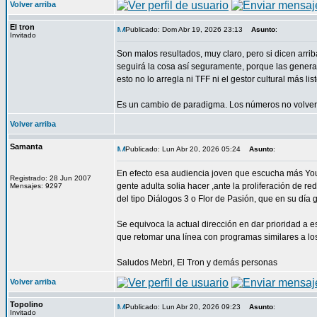
Volver arriba
El tron
Publicado: Dom Abr 19, 2026 23:13
Asunto
:
Invitado
Son malos resultados, muy claro, pero si dicen arri
seguirá la cosa así seguramente, porque las generac
esto no lo arregla ni TFF ni el gestor cultural más li
Es un cambio de paradigma. Los números no volverá
Volver arriba
Samanta
Publicado: Lun Abr 20, 2026 05:24
Asunto
:
En efecto esa audiencia joven que escucha más YouT
Registrado: 28 Jun 2007
gente adulta solia hacer ,ante la proliferación de r
Mensajes: 9297
del tipo Diálogos 3 o Flor de Pasión, que en su d
Se equivoca la actual dirección en dar prioridad a
que retomar una línea con programas similares a l
Saludos Mebri, El Tron y demás personas
Volver arriba
Topolino
Publicado: Lun Abr 20, 2026 09:23
Asunto
:
Invitado