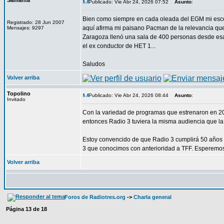
Samanta
Publicado: Vie Abr 24, 2026 07:52
Asunto
:
Bien como siempre en cada oleada del EGM mi escep
Registrado: 28 Jun 2007
aquí afirma mi paisano Pacman de la relevancia qu
Mensajes: 9297
Zaragoza llenó una sala de 400 personas desde esa 
el ex conductor de HET 1...
Saludos
Volver arriba
Topolino
Publicado: Vie Abr 24, 2026 08:44
Asunto
:
Invitado
Con la variedad de programas que estrenaron en 20
entonces Radio 3 tuviera la misma audiencia que la
Estoy convencido de que Radio 3 cumplirá 50 años 
3 que conocimos con anterioridad a TFF. Esperemos
Volver arriba
Foros de Radiotres.org
->
Charla general
Página
13
de
18