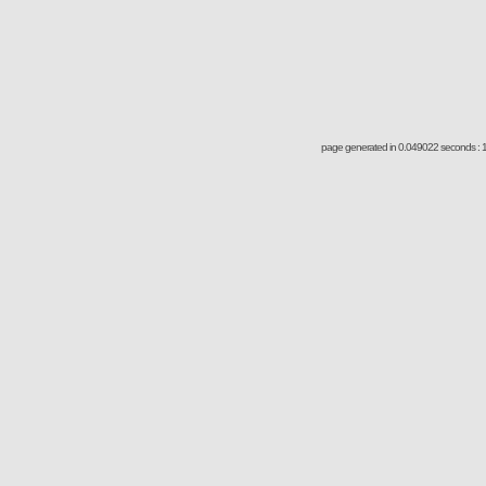
page generated in 0.049022 seconds : 1