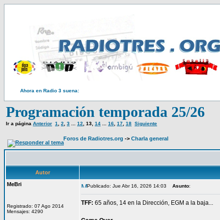
Ahora en Radio 3 suena:
Programación temporada 25/26
Ir a página
Anterior
1
,
2
,
3
...
12
,
13
,
14
...
16
,
17
,
18
Siguiente
Foros de Radiotres.org
->
Charla general
Autor
MeBri
Publicado: Jue Abr 16, 2026 14:03
Asunto
:
TFF:
65 años, 14 en la Dirección, EGM a la baja...
Registrado: 07 Ago 2014
Mensajes: 4290