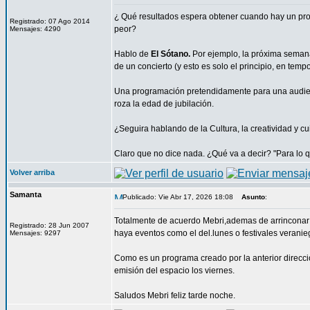
¿ Qué resultados espera obtener cuando hay un pro
Registrado: 07 Ago 2014
peor?
Mensajes: 4290
Hablo de
El Sótano.
Por ejemplo, la próxima semana 
de un concierto (y esto es solo el principio, en temp
Una programación pretendidamente para una audien
roza la edad de jubilación.
¿Seguira hablando de la Cultura, la creatividad y c
Claro que no dice nada. ¿Qué va a decir? "Para lo 
Volver arriba
Samanta
Publicado: Vie Abr 17, 2026 18:08
Asunto
:
Totalmente de acuerdo Mebri,ademas de arrinconar
Registrado: 28 Jun 2007
haya eventos como el del.lunes o festivales verani
Mensajes: 9297
Como es un programa creado por la anterior direcció
emisión del espacio los viernes.
Saludos Mebri feliz tarde noche.