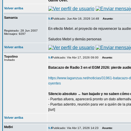
Game Over.
Volver arriba
Samanta
Publicado: Jue Abr 16, 2026 14:48
Asunto
:
En efecto Mebri..el proyecto de rejuvenecer la aud
Registrado: 28 Jun 2007
Mensajes: 9297
Saludos Mebri y demás personas
Volver arriba
Topolino
Publicado: Vie Abr 17, 2026 09:00
Asunto
:
Invitado
Batacazo de Radio 3 en el EGM 2026: pierde audie
https://www.laganzua.net/noticias/31961-batacazo
oyentes
Silencio absoluto → han bajado y no saben cómo c
- Puertas afuera, aparecerá pronto un dato alternati
- Puertas adentro, reunión para ver a quién de la pla
[/url]
Volver arriba
MeBri
Publicado: Vie Abr 17, 2026 14:23
Asunto
: