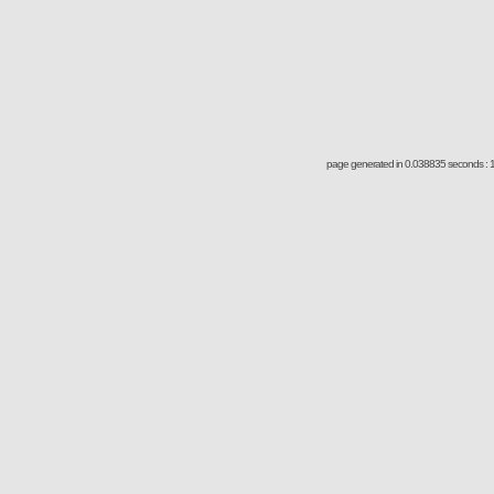
page generated in 0.038835 seconds : 1