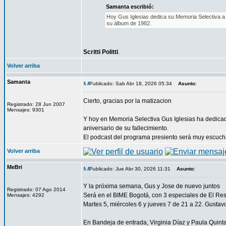
Samanta escribió:
Hoy Gus Iglesias dedica su Memoria Selectiva a re
su álbum de 1982.
Scritti Politti
.
Volver arriba
Samanta
Publicado: Sab Abr 18, 2026 05:34
Asunto
:
Cierto, gracias por la matizacion
Registrado: 28 Jun 2007
Mensajes: 9301
Y hoy en Memoria Selectiva Gus Iglesias ha dedicad
aniversario de su fallecimiento.
El podcast del programa presiento será muy escuch
Volver arriba
MeBri
Publicado: Jue Abr 30, 2026 11:31
Asunto
:
Y la próxima semana, Gus y Jose de nuevo juntos
Registrado: 07 Ago 2014
Será en el BIME Bogotá, con 3 especiales de El Rest
Mensajes: 4292
Martes 5, miércoles 6 y jueves 7 de 21 a 22. Gustav
En Bandeja de entrada, Virginia Díaz y Paula Quinta