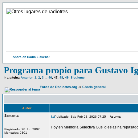
Ahora en Radio 3 suena:
Programa propio para Gustavo Ig
Ir a página
Anterior
1
,
2
,
3
...
46
,
47
,
48
,
49
Siguiente
Foros de Radiotres.org
->
Charla general
Autor
Samanta
Publicado: Sab Feb 28, 2026 07:25
Asunto
:
Hoy en Memoria Selectiva Gus Iglesias ha repasado 
Registrado: 28 Jun 2007
Mensajes: 9301