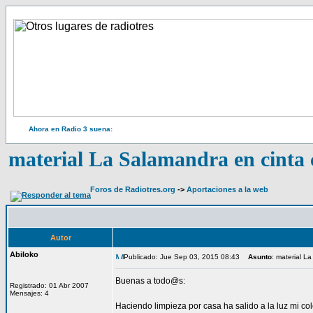
Ahora en Radio 3 suena:
material La Salamandra en cinta 
Foros de Radiotres.org
->
Aportaciones a la web
Autor
Abiloko
Publicado: Jue Sep 03, 2015 08:43
Asunto
: material L
Buenas a todo@s:
Registrado: 01 Abr 2007
Mensajes: 4
Haciendo limpieza por casa ha salido a la luz mi c