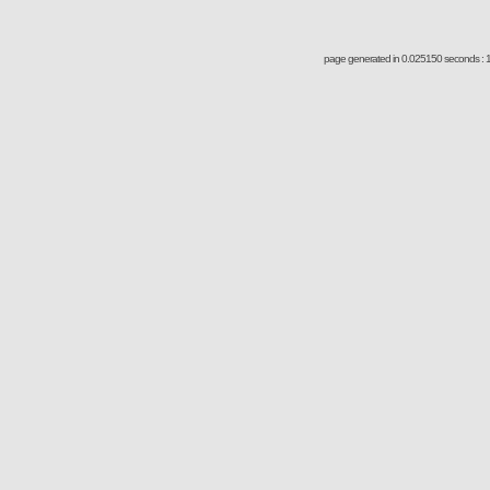
page generated in 0.025150 seconds : 1