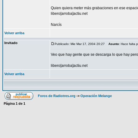
Quien quiera meter más grabaciones en ese espaci
libero[arroba]actiu.net
Narcís
Volver arriba
Invitado
Publicado: Mie Mar 17, 2004 20:27
Asunto
: Hace falta p
Veo que hay gente que se descarga lo que hay pero
libero[arroba]actiu.net
Volver arriba
Foros de Radiotres.org
->
Operación Melange
Página
1
de
1