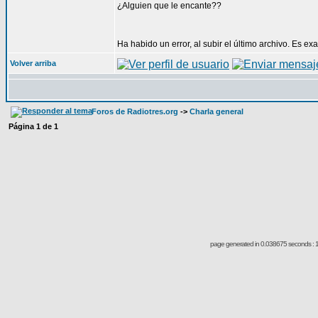
¿Alguien que le encante??
Ha habido un error, al subir el último archivo. Es 
Volver arriba
Foros de Radiotres.org
->
Charla general
Página
1
de
1
page generated in 0.038675 seconds : 1